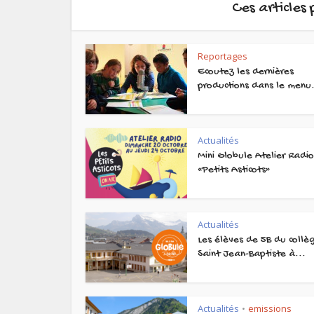
Ces articles
Reportages
Ecoutez les dernières
productions dans le menu.
Actualités
Mini Globule Atelier Radi
«Petits Asticots»
Actualités
Les élèves de 5B du collè
Saint Jean-Baptiste à...
Actualités
emissions
•