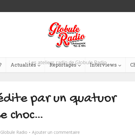
Les ateliers radio de Globule Radio
?
Actualités
Reportages
Interviews
C
nédite par un quatuor
e choc…
r
Globule Radio
Ajouter un commentaire