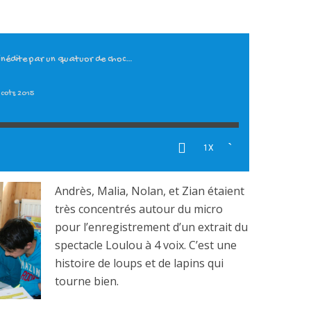
 inédite par un quatuor de choc…
icots 2015
1X
Andrès, Malia, Nolan, et Zian étaient
très concentrés autour du micro
pour l’enregistrement d’un extrait du
spectacle Loulou à 4 voix. C’est une
histoire de loups et de lapins qui
tourne bien.