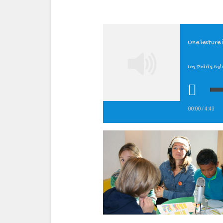
Une lecture
Les Petits Ast
00:00
/
4:43